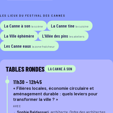
LES LIEUX DU FESTIVAL DES CANNES
La Canne à son
La Canne tine
la scène
la cuisine
La Ville éphémère
L'Allée des pins
les ateliers
Les Canne eaux
la zone fraîcheur
TABLES RONDES
LA CANNE À SON
11h30 – 12h45
« Filières locales, économie circulaire et
aménagement durable : quels leviers pour
transformer la ville ? »
AVEC
Sophie Baldassari
, architecte, Ordre des architectes