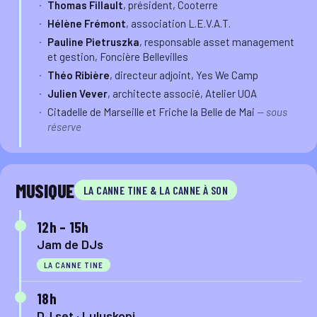
Thomas Fillault
, président, Cooterre
Hélène Frémont
, association L.E.V.A.T.
Pauline Pietruszka
, responsable asset management
et gestion, Foncière Bellevilles
Théo Ribière
, directeur adjoint, Yes We Camp
Julien Vever
, architecte associé, Atelier UOA
Citadelle de Marseille et Friche la Belle de Mai
— sous
réserve
MUSIQUE
LA CANNE TINE & LA CANNE À SON
12h – 15h
Jam de DJs
LA CANNE TINE
18h
DJ set · Luluskopi