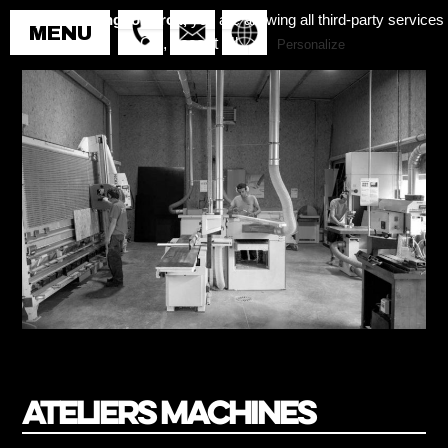
By continuing to scroll,
you are allowing all third-party services
✓ OK, accept all
Personalize
Ateliers machines