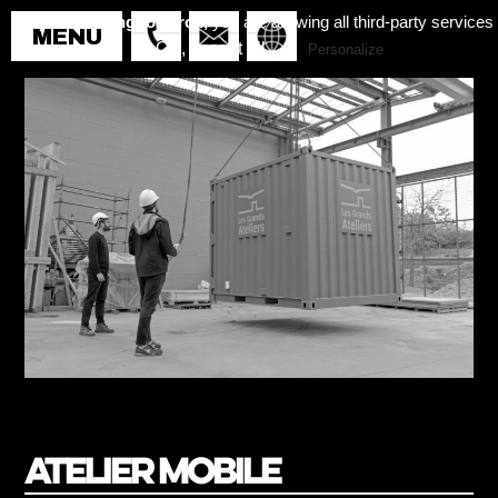
By continuing to scroll,
you are allowing all third-party services
✓ OK, accept all
Personalize
Atelier mobile