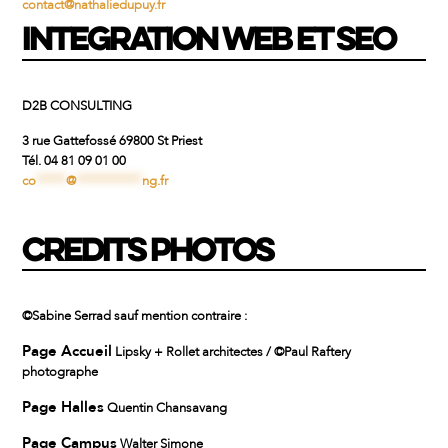
contact@nathaliedupuy.fr
INTEGRATION WEB ET SEO
D2B CONSULTING
3 rue Gattefossé 69800 St Priest
Tél. 04 81 09 01 00
co
*****
@
***********
ng.fr
CREDITS PHOTOS
©Sabine Serrad sauf mention contraire :
Page Accueil
Lipsky + Rollet architectes / ©Paul Raftery
photographe
Page Halles
Quentin Chansavang
Page Campus
Walter Simone