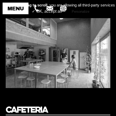
By continuing to scroll,
you are allowing all third-party services
✓ OK, accept all
Personalize
Cafeteria